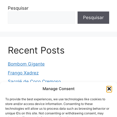
Pesquisar
Pesquisar
Recent Posts
Bombom Gigante
Frango Xadrez
Sacolé de Coco Cremoso
Manage Consent
Torta de cebola molhadinha
Pernil Assado com Laranja, Alho e Ervas
To provide the best experiences, we use technologies like cookies to
store and/or access device information. Consenting to these
technologies will allow us to process data such as browsing behavior or
unique IDs on this site. Not consenting or withdrawing consent, may