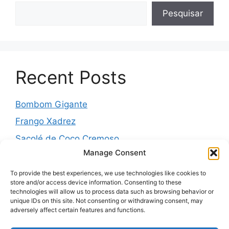
Pesquisar
Recent Posts
Bombom Gigante
Frango Xadrez
Sacolé de Coco Cremoso
Manage Consent
Torta de cebola molhadinha
Pernil Assado com Laranja, Alho e Ervas
To provide the best experiences, we use technologies like cookies to
store and/or access device information. Consenting to these
technologies will allow us to process data such as browsing behavior or
unique IDs on this site. Not consenting or withdrawing consent, may
adversely affect certain features and functions.