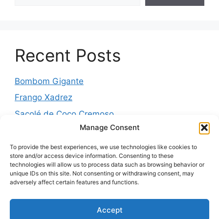
Recent Posts
Bombom Gigante
Frango Xadrez
Sacolé de Coco Cremoso
Manage Consent
Torta de cebola molhadinha
Pernil Assado com Laranja, Alho e Ervas
To provide the best experiences, we use technologies like cookies to
store and/or access device information. Consenting to these
technologies will allow us to process data such as browsing behavior or
unique IDs on this site. Not consenting or withdrawing consent, may
adversely affect certain features and functions.
Recent Comments
Accept