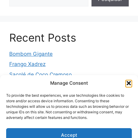
Recent Posts
Bombom Gigante
Frango Xadrez
Sacolé de Coco Cremoso
Manage Consent
Torta de cebola molhadinha
Pernil Assado com Laranja, Alho e Ervas
To provide the best experiences, we use technologies like cookies to
store and/or access device information. Consenting to these
technologies will allow us to process data such as browsing behavior or
unique IDs on this site. Not consenting or withdrawing consent, may
adversely affect certain features and functions.
Recent Comments
Accept