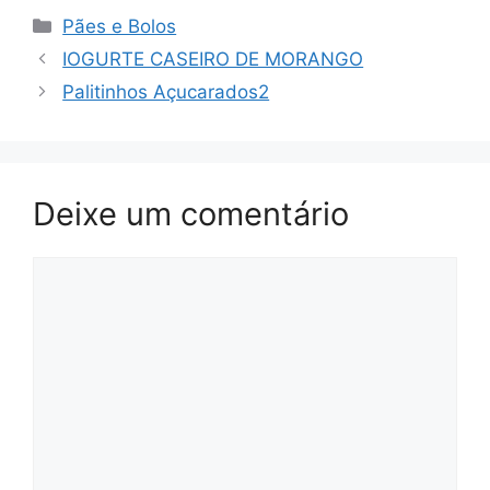
Categorias
Pães e Bolos
IOGURTE CASEIRO DE MORANGO
Palitinhos Açucarados2
Deixe um comentário
Comentário