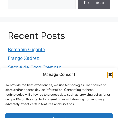
Pesquisar
Recent Posts
Bombom Gigante
Frango Xadrez
Sacolé de Coco Cremoso
Manage Consent
Torta de cebola molhadinha
Pernil Assado com Laranja, Alho e Ervas
To provide the best experiences, we use technologies like cookies to
store and/or access device information. Consenting to these
technologies will allow us to process data such as browsing behavior or
unique IDs on this site. Not consenting or withdrawing consent, may
adversely affect certain features and functions.
Recent Comments