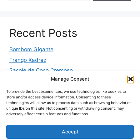
Recent Posts
Bombom Gigante
Frango Xadrez
Sacolé de Coco Cremoso
Manage Consent
Torta de cebola molhadinha
Pernil Assado com Laranja, Alho e Ervas
To provide the best experiences, we use technologies like cookies to
store and/or access device information. Consenting to these
technologies will allow us to process data such as browsing behavior or
unique IDs on this site. Not consenting or withdrawing consent, may
adversely affect certain features and functions.
Recent Comments
Accept