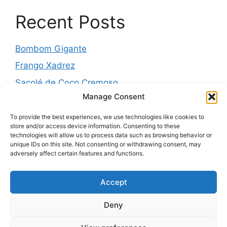
Recent Posts
Bombom Gigante
Frango Xadrez
Sacolé de Coco Cremoso
Manage Consent
Torta de cebola molhadinha
Pernil Assado com Laranja, Alho e Ervas
To provide the best experiences, we use technologies like cookies to
store and/or access device information. Consenting to these
technologies will allow us to process data such as browsing behavior or
unique IDs on this site. Not consenting or withdrawing consent, may
adversely affect certain features and functions.
Recent Comments
Accept
Nenhum comentário para mostrar.
Deny