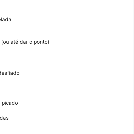
elada
(ou até dar o ponto)
desfiado
 picado
adas