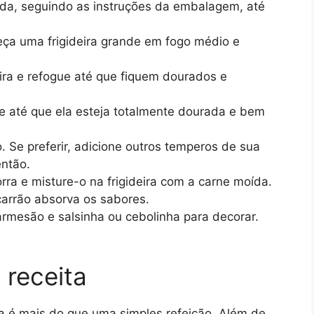
da, seguindo as instruções da embalagem, até
ça uma frigideira grande em fogo médio e
eira e refogue até que fiquem dourados e
e até que ela esteja totalmente dourada e bem
 Se preferir, adicione outros temperos de sua
ntão.
rra e misture-o na frigideira com a carne moída.
arrão absorva os sabores.
armesão e salsinha ou cebolinha para decorar.
 receita
 é mais do que uma simples refeição. Além de