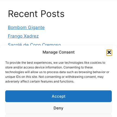
Recent Posts
Bombom Gigante
Frango Xadrez
Sacolé de Coco Cremoso
Manage Consent
Torta de cebola molhadinha
Pernil Assado com Laranja, Alho e Ervas
To provide the best experiences, we use technologies like cookies to
store and/or access device information. Consenting to these
technologies will allow us to process data such as browsing behavior or
unique IDs on this site. Not consenting or withdrawing consent, may
adversely affect certain features and functions.
Recent Comments
Accept
Nenhum comentário para mostrar.
Deny