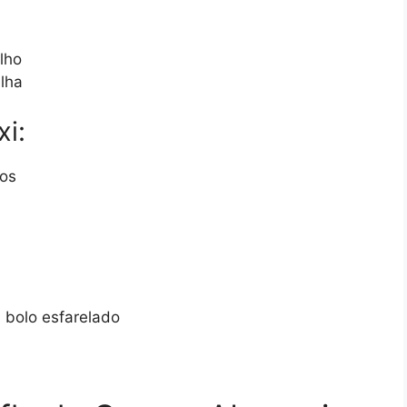
lho
ilha
i:
nos
 bolo esfarelado