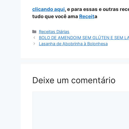
clicando aqui
, e para essas e outras re
tudo que você ama
Receit
a
Categorias
Receitas Diárias
BOLO DE AMENDOIM SEM GLÚTEN E SEM L
Lasanha de Abobrinha à Bolonhesa
Deixe um comentário
Comentário