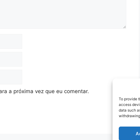
ra a próxima vez que eu comentar.
To provide t
access devic
data such as
withdrawing
A