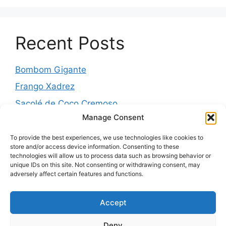
Recent Posts
Bombom Gigante
Frango Xadrez
Sacolé de Coco Cremoso
Manage Consent
Torta de cebola molhadinha
Pernil Assado com Laranja, Alho e Ervas
To provide the best experiences, we use technologies like cookies to
store and/or access device information. Consenting to these
technologies will allow us to process data such as browsing behavior or
unique IDs on this site. Not consenting or withdrawing consent, may
adversely affect certain features and functions.
Recent Comments
Accept
Nenhum comentário para mostrar.
Deny