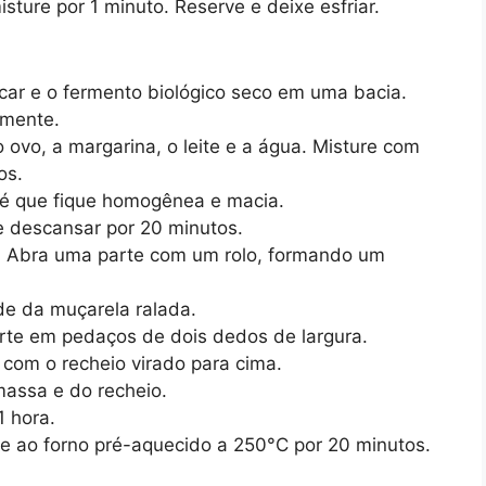
sture por 1 minuto. Reserve e deixe esfriar.
çúcar e o fermento biológico seco em uma bacia.
amente.
 ovo, a margarina, o leite e a água. Misture com
os.
té que fique homogênea e macia.
e descansar por 20 minutos.
. Abra uma parte com um rolo, formando um
ade da muçarela ralada.
rte em pedaços de dois dedos de largura.
com o recheio virado para cima.
assa e do recheio.
1 hora.
ve ao forno pré-aquecido a 250°C por 20 minutos.