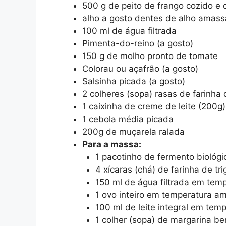
500 g de peito de frango cozido e 
alho a gosto dentes de alho amas
100 ml de água filtrada
Pimenta-do-reino (a gosto)
150 g de molho pronto de tomate
Colorau ou açafrão (a gosto)
Salsinha picada (a gosto)
2 colheres (sopa) rasas de farinha
1 caixinha de creme de leite (200g)
1 cebola média picada
200g de muçarela ralada
Para a massa:
1 pacotinho de fermento biológi
4 xícaras (chá) de farinha de t
150 ml de água filtrada em tem
1 ovo inteiro em temperatura a
100 ml de leite integral em tem
1 colher (sopa) de margarina b